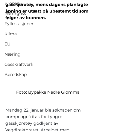
Propan
gasskjøretøy, mens dagens planlagte 
åpning er utsatt på ubestemt tid som 
Naturgass
følger av brannen.
Fyllestasjoner
Klima
EU
Næring
Gasskraftverk
Beredskap
Foto: Bypakke Nedre Glomma
Mandag 22. januar ble søknaden om 
bompengefritak for tyngre 
gasskjøretøy godkjent av 
Vegdirektoratet. Arbeidet med 