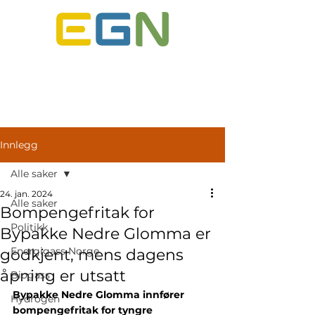
ENERGIGASS NORGE
Innlegg
Alle saker
24. jan. 2024
Alle saker
Bompengefritak for
Politikk
Bypakke Nedre Glomma er
Energigass Norge
godkjent, mens dagens
åpning er utsatt
Biogass
Bypakke Nedre Glomma innfører 
Hydrogen
bompengefritak for tyngre 