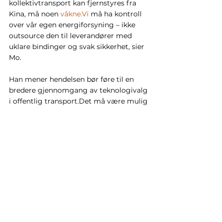
kollektivtransport kan fjernstyres fra 
Kina, må noen 
våkne.Vi
 må ha kontroll 
over vår egen energiforsyning – ikke 
outsource den til leverandører med 
uklare bindinger og svak sikkerhet, sier 
Mo.
Han mener hendelsen bør føre til en 
bredere gjennomgang av teknologivalg 
i offentlig transport.Det må være mulig 
å kombinere klimapolitikk med fornuft, 
trygghet og økonomi.Biogass er et av 
de områdene hvor alle disse hensynene 
faktisk møtes, avslutter Mo.
Bakgrunn: 
Saken om elbussene er 
omtalt i flere medier denne uken, 
deriblant Aftenposten og iFinnmark. 
Testene avdekket at enkelte 
kinesiskproduserte elbusser i norsk 
kollektivtrafikk har sårbarheter som 