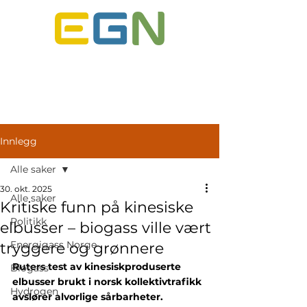
ENERGIGASS NORGE
Innlegg
Alle saker
30. okt. 2025
Alle saker
Kritiske funn på kinesiske
Politikk
elbusser – biogass ville vært
Energigass Norge
tryggere og grønnere
Ruters test av kinesiskproduserte 
Biogass
elbusser brukt i norsk kollektivtrafikk 
Hydrogen
avslører alvorlige sårbarheter.