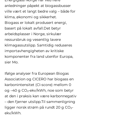
anledninger påpekt at biogassbusser 
ville vært et langt bedre valg – både for 
klima, økonomi og sikkerhet.
Biogass er lokalt produsert energi, 
basert på lokalt avfall.Det betyr 
arbeidsplasser i Norge, sirkulær 
ressursbruk og vesentlig lavere 
klimagassutslipp. Samtidig reduseres 
importavhengigheten av kritiske 
komponenter fra land utenfor Europa, 
sier Mo.
Ifølge analyser fra European Biogas 
Association og CICERO har biogass en 
karbonintensitet (CI-score) mellom 0 
og –40 g CO₂-ekv/kWh, noe som betyr 
at den i praksis kan være karbonnegativ 
– den fjerner utslipp.Til sammenligning 
ligger norsk strøm på rundt 20 g CO₂-
ekv/kWh.