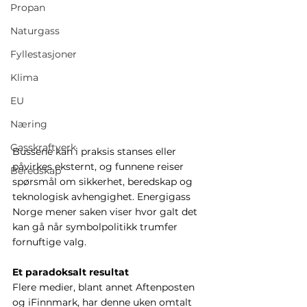
Propan
Naturgass
Fyllestasjoner
Klima
EU
Næring
Gasskraftverk
Bussene kan i praksis stanses eller 
påvirkes eksternt, og funnene reiser 
Beredskap
spørsmål om sikkerhet, beredskap og 
teknologisk avhengighet. Energigass 
Norge mener saken viser hvor galt det 
kan gå når symbolpolitikk trumfer 
fornuftige valg.
Et paradoksalt resultat
Flere medier, blant annet Aftenposten 
og iFinnmark, har denne uken omtalt 