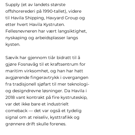
Supply (et av landets største 
offshorerederi på 1990-tallet), videre 
til Havila Shipping, Havyard Group og 
etter hvert Havila Kystruten. 
Fellesnevneren har vært langsiktighet, 
nyskaping og arbeidsplasser langs 
kysten.
Sævik har gjennom tiår bidratt til å 
gjøre Fosnavåg til et kraftsentrum for 
maritim virksomhet, og han har hatt 
avgjørende fingeravtrykk i overgangen 
fra tradisjonell sjøfart til mer teknologi- 
og designdrevne løsninger. Da Havila i 
2018 vant kontrakt på fire kystruteskip, 
var det ikke bare et industrielt 
comeback — det var også et tydelig 
signal om at reiseliv, kysttrafikk og 
grønnere drift skulle forenes.