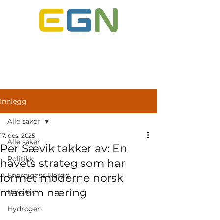
ENERGIGASS NORGE
Innlegg
Alle saker
17. des. 2025
Alle saker
Per Sævik takker av: En
Politikk
havets strateg som har
Energigass Norge
formet moderne norsk
maritim næring
Biogass
Hydrogen