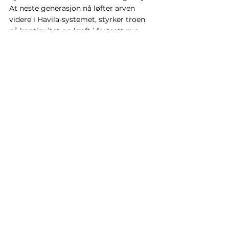
At neste generasjon nå løfter arven 
videre i Havila-systemet, styrker troen 
på kontinuitet og kraft i fortsatt nye 
satsinger, med smartere og enda mer 
grønn energi.  
Energigass Norge stiller seg i rekken av 
alle de som i disse dager takker Per 
Sævik for den store betydningen han 
har hatt for norsk maritim næring, 
verdiskaping og utviklingen av kysten. 
Samtidig ønsker vi hans etterkommere 
alt godt i arbeidet med å føre 
engasjementet og fremtidsvisjonene 
videre. Vi er trygge på at arbeidet er i 
de aller beste hender.
Merk: 
Biogassbransjen.no
 omtalte 
nylig generasjonsskiftet og følger 
Havila-miljøet tett; les deres dekning 