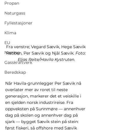
Propan
Naturgass
Fyllestasjoner
Klima
EU
Fra venstre; Vegard Sævik, Hege Sævik 
Næring
Rabben, Per Sævik og Njål Sævik. 
Foto: 
Elias Reite/Havila Kystruten.
Gasskraftverk
Beredskap
Når Havila-grunnlegger Per Sævik nå 
overlater mer av roret til neste 
generasjon, markerer det et veiskille i 
en sjelden norsk industrireise. Fra 
oppveksten på Sunnmøre — annenhver 
dag på skolen og annenhver dag på 
sjark — bygget Sævik stein på stein: 
først fiskeri, så offshore med Sævik 