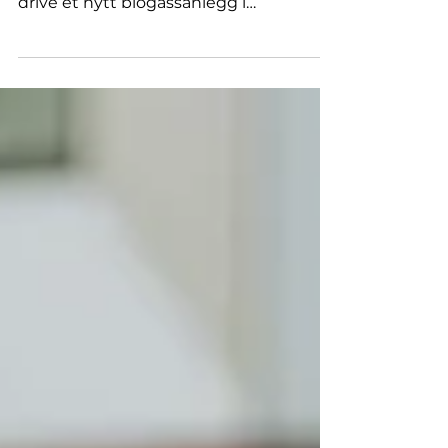
grønt lys i Østfold
Statsforvalteren har gitt Rudskogen
Biogass AS tillatelse til å etablere og
drive et nytt biogassanlegg i
Rakkestad. Anlegget blir blant de
største i Norge og skal produsere
flytende biogass til transport og
industri samt biogjødsel til landbruket.
Statsforvalteren i Østfold, Buskerud,
Oslo og Akershus har gitt Rudskogen
Biogass AS tillatelse etter
forurensningsloven til etablering og
drift av et nytt biogassanlegg på
Rudskogen i Rakkestad kommune.
Tillatelsen omfatter mottak