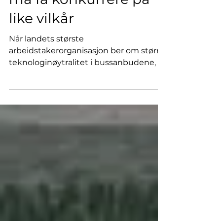
Fagforbundet: Biogass
må få konkurrere på
like vilkår
Når landets største
arbeidstakerorganisasjon ber om større
teknologinøytralitet i bussanbudene, er
det et viktig signal. Fagforbundet
mener biogass og elektrisitet må få
utfylle hverandre – og at klimaeffekt,
beredskap, nettkapasitet og lokal
verdiskaping må vurderes samlet.
Bybusser i Oslo. Foto: Ruter/Øyvind
Ganesh Eknes Fagforbundet,
Industriaksjonen Vei og
Fellesforbundet etterlyser en bredere
tilnærming når norske
kollektivselskaper og fylkeskommuner