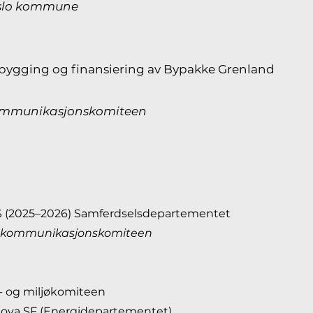
Oslo kommune
Utbygging og finansiering av Bypakke Grenland
kommunikasjonskomiteen
1 S (2025–2026) Samferdselsdepartementet
og kommunikasjonskomiteen
gi- og miljøkomiteen
Enova SF (Energidepartementet)