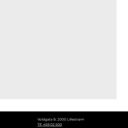
Voldgata 8, 2000 Lillestrøm
Tlf. 459 02 500