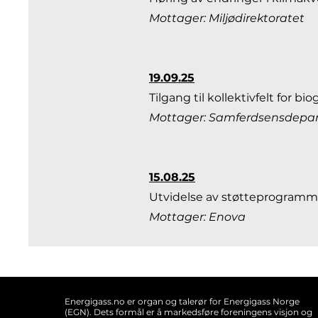
Mottager: Miljødirektoratet
19.09.25
Tilgang til kollektivfelt for bi
Mottager: Samferdsensdepa
15.08.25
Utvidelse av støtteprogrammet
Mottager: Enova
Energigass.no er organ og talerør for Energigass Norge
(EGN). Dets formål er å markedsføre foreningens visjon og