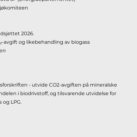
ljøkomiteen
udsjettet 2026.
O₂-avgift og likebehandling av biogass
een
tsforskriften - utvide CO2-avgiften på mineralske
ndelen i biodrivstoff, og tilsvarende utvidelse for
s og LPG.