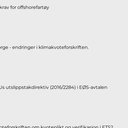
krav for offshorefartøy
rge - endringer i klimakvoteforskriften.
 utslippstakdirektiv (2016/2284) i EØS-avtalen
teforskriften om kvoteplikt og verifikasjon i ETS2.