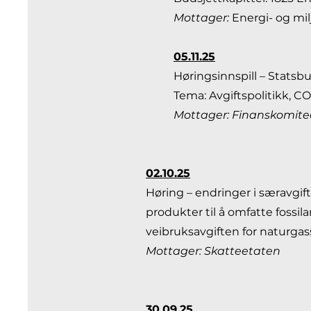
Mottager:
Energi- og mi
05.11.25
Høringsinnspill – Statsb
Tema: Avgiftspolitikk, C
Mottager: Finanskomit
02.10.25
Høring – endringer i særavgif
produkter til å omfatte fossila
veibruksavgiften for naturgas
Mottager: Skatteetaten
30.09.25