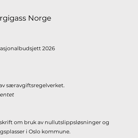
ergigass Norge
nasjonalbudsjett 2026
)
av særavgiftsregelverket.
entet
rskrift om bruk av nullutslippsløsninger og
ggsplasser i Oslo kommune.